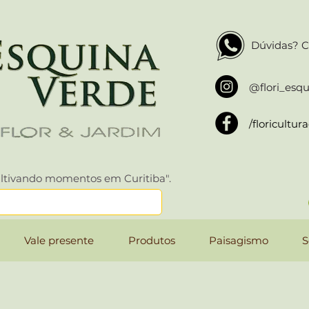
Dúvidas? C
@flori_esq
/floricultu
ltivando momentos em Curitiba".
Vale presente
Produtos
Paisagismo
S