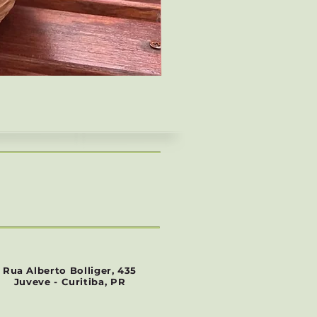
Ficus lyrata
Preço
R$ 120,00
Rua Alberto Bolliger, 435
Juveve - Curitiba, PR