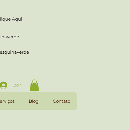
lique Aqui
uinaverde
raesquinaverde
Login
erviços
Blog
Contato