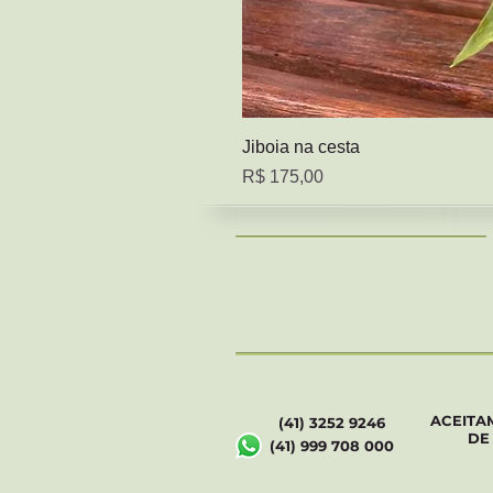
Jiboia na cesta
Preço
R$ 175,00
ACEITA
(41) 3252 9246
DE
(41) 999 708 000