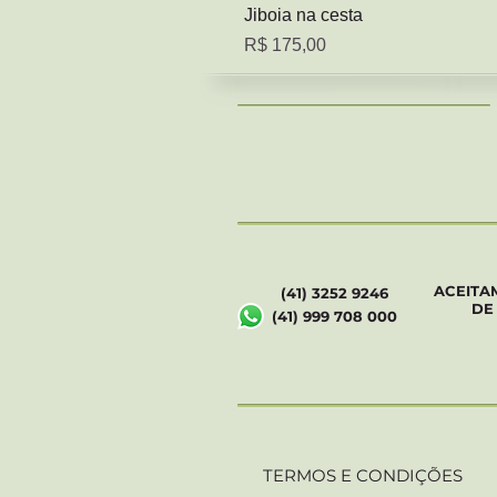
Jiboia na cesta
Preço
R$ 175,00
ACEITA
(41) 3252 9246
DE
(41) 999 708 000
TERMOS E CONDIÇÕES