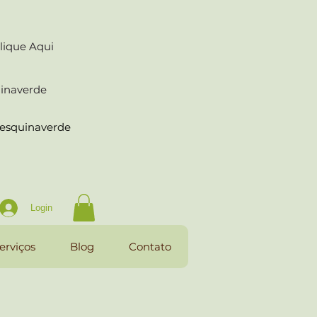
lique Aqui
uinaverde
raesquinaverde
Login
erviços
Blog
Contato