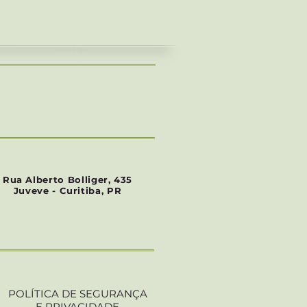
Ficus lyrata
Preço
R$ 120,00
Rua Alberto Bolliger, 435
Juveve - Curitiba, PR
POLÍTICA DE SEGURANÇA
E PRIVACIDADE