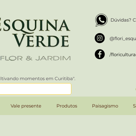
Dúvidas? C
@flori_esq
/floricultu
ltivando momentos em Curitiba".
Vale presente
Produtos
Paisagismo
S